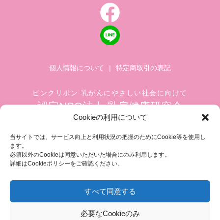
個人情報について
|
特定商取引の表記
ピンクリボン 乳がんにやさしい社会に向けて
認定NPO法人 乳房健康研究会
Cookieの利用について
〒104-0045 東京都中央区築地 1-4-8
築地ホワイトビル 1002
当サイトでは、サービス向上と利用状況の把握のためにCookie等を使用し
ます。
TEL.03-6278-8720(平日 10:00 ~ 17:00)
必須以外のCookieは同意いただいた場合にのみ利用します。
FAX.03-3545-6545
info@breastcare.jp
詳細はCookieポリシーをご確認ください。
すべて同意する
COPYRIGHT (C) 2019 JAPAN SOCIETY OF BREAST HEALTH, ALL RIGHT RESERVED
必要なCookieのみ