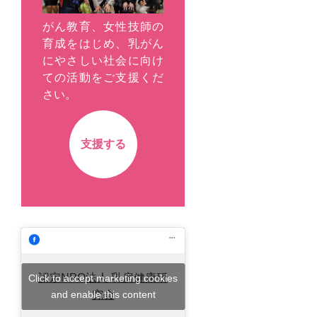
がん教育、女性技師の
育成をはじめ、乳がん
にやさしい社会に向け
ての活動をご支援くだ
さい。
支援する
認定NPO法人 乳房健康研
Click to accept marketing cookies
and enable this content
究会