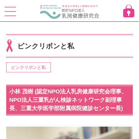
Skip
to
content
ピンクリボンと私
ピンクリボンと私
小林 茂樹 (認定NPO法人乳房健康研究会理事、
NPO法人三重乳がん検診ネットワーク副理事
長、三重大学医学部附属病院健診センター長)