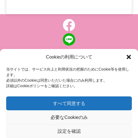
Cookieの利用について
個人情報について
|
特定商取引の表記
当サイトでは、サービス向上と利用状況の把握のためにCookie等を使用し
ます。
ピンクリボン 乳がんにやさしい社会に向けて
必須以外のCookieは同意いただいた場合にのみ利用します。
認定NPO法人 乳房健康研究会
詳細はCookieポリシーをご確認ください。
〒104-0045 東京都中央区築地 1-4-8
築地ホワイトビル 1002
すべて同意する
TEL.03-6278-8720(平日 10:00 ~ 17:00)
必要なCookieのみ
FAX.03-3545-6545
info@breastcare.jp
設定を確認
COPYRIGHT (C) 2019 JAPAN SOCIETY OF BREAST HEALTH, ALL RIGHT RESERVED