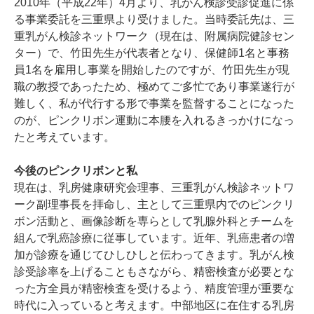
2010年（平成22年）4月より、乳がん検診受診促進に係
る事業委託を三重県より受けました。当時委託先は、三
重乳がん検診ネットワーク（現在は、附属病院健診セン
ター）で、竹田先生が代表者となり、保健師1名と事務
員1名を雇用し事業を開始したのですが、竹田先生が現
職の教授であったため、極めてご多忙であり事業遂行が
難しく、私が代行する形で事業を監督することになった
のが、ピンクリボン運動に本腰を入れるきっかけになっ
たと考えています。
今後のピンクリボンと私
現在は、乳房健康研究会理事、三重乳がん検診ネットワ
ーク副理事長を拝命し、主として三重県内でのピンクリ
ボン活動と、画像診断を専らとして乳腺外科とチームを
組んで乳癌診療に従事しています。近年、乳癌患者の増
加が診療を通じてひしひしと伝わってきます。乳がん検
診受診率を上げることもさながら、精密検査が必要とな
った方全員が精密検査を受けるよう、精度管理が重要な
時代に入っていると考えます。中部地区に在住する乳房