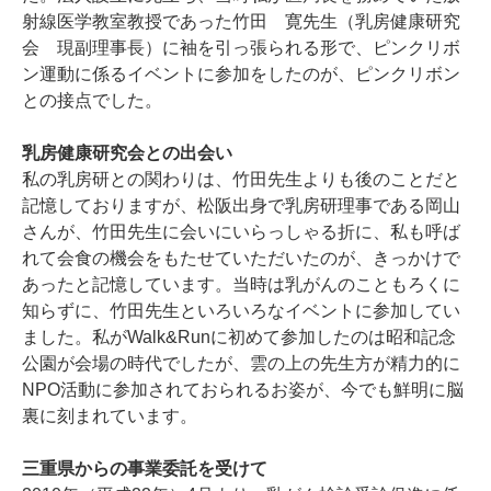
射線医学教室教授であった竹田 寛先生（乳房健康研究
会 現副理事長）に袖を引っ張られる形で、ピンクリボ
ン運動に係るイベントに参加をしたのが、ピンクリボン
との接点でした。
乳房健康研究会との出会い
私の乳房研との関わりは、竹田先生よりも後のことだと
記憶しておりますが、松阪出身で乳房研理事である岡山
さんが、竹田先生に会いにいらっしゃる折に、私も呼ば
れて会食の機会をもたせていただいたのが、きっかけで
あったと記憶しています。当時は乳がんのこともろくに
知らずに、竹田先生といろいろなイベントに参加してい
ました。私がWalk&Runに初めて参加したのは昭和記念
公園が会場の時代でしたが、雲の上の先生方が精力的に
NPO活動に参加されておられるお姿が、今でも鮮明に脳
裏に刻まれています。
三重県からの事業委託を受けて