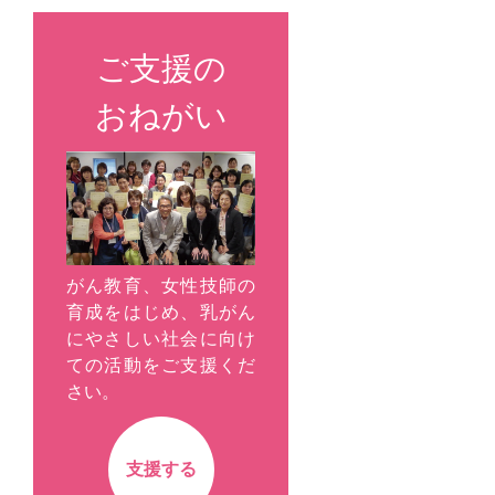
ご支援の
おねがい
がん教育、女性技師の
育成をはじめ、乳がん
にやさしい社会に向け
ての活動をご支援くだ
さい。
支援する