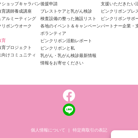
クショップキャラバン
後援申請
支援いただきたい
教育講師養成講座
ブレストケアと乳がん検診
ピンクリボンブレ
ュアルミーティング
検査設備の整った施設リスト
ピンクリボンサポ
クリボンウオーク
各地のイベント＆キャンペーン
パートナー企業・
ボランティア
教育
ピンクリボン活動レポート
教育プロジェクト
ピンクリボンと私
生向けコミュニティ
乳がん・乳がん検診最新情報
情報をお寄せください
個人情報について
|
特定商取引の表記