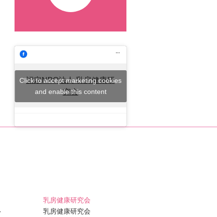
認定NPO法人 乳房健康研
Click to accept marketing cookies
and enable this content
究会
乳房健康研究会
ト
乳房健康研究会