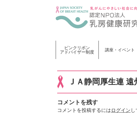
Skip
to
content
ピンクリボン
講座・イベント
アドバイザー制度
ＪＡ静岡厚生連 遠
コメントを残す
コメントを投稿するには
ログイン
し