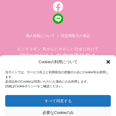
個人情報について
|
特定商取引の表記
ピンクリボン 乳がんにやさしい社会に向けて
認定NPO法人 乳房健康研究会
Cookieの利用について
〒104-0045 東京都中央区築地 1-4-8
築地ホワイトビル 1002
当サイトでは、サービス向上と利用状況の把握のためにCookie等を使用し
ます。
TEL.03-6278-8720(平日 10:00 ~ 17:00)
必須以外のCookieは同意いただいた場合にのみ利用します。
FAX.03-3545-6545
info@breastcare.jp
詳細はCookieポリシーをご確認ください。
すべて同意する
COPYRIGHT (C) 2019 JAPAN SOCIETY OF BREAST HEALTH, ALL RIGHT RESERVED
必要なCookieのみ