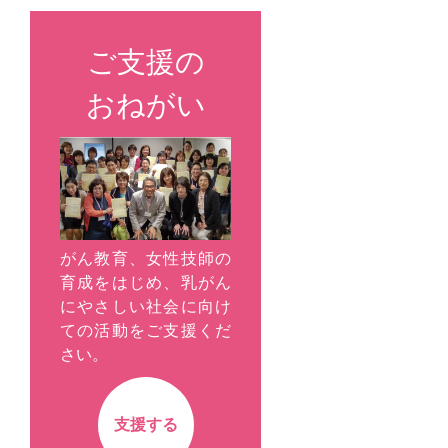
ご支援の
おねがい
がん教育、女性技師の
育成をはじめ、乳がん
にやさしい社会に向け
ての活動をご支援くだ
さい。
支援する