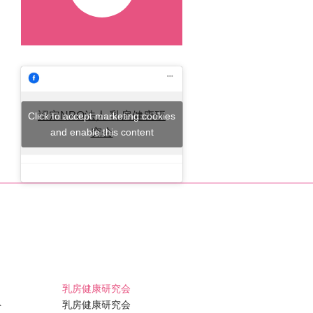
認定NPO法人 乳房健康研
Click to accept marketing cookies
and enable this content
究会
乳房健康研究会
ト
乳房健康研究会