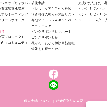
クショップキャラバン
後援申請
支援いただきたい
教育講師養成講座
ブレストケアと乳がん検診
ピンクリボンブレ
ュアルミーティング
検査設備の整った施設リスト
ピンクリボンサポ
クリボンウオーク
各地のイベント＆キャンペーン
パートナー企業・
ボランティア
教育
ピンクリボン活動レポート
教育プロジェクト
ピンクリボンと私
生向けコミュニティ
乳がん・乳がん検診最新情報
情報をお寄せください
個人情報について
|
特定商取引の表記