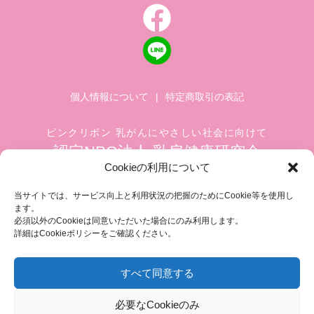
個人情報について
|
特定商取引の表記
ピンクリボン 乳がんにやさしい社会に向けて
認定NPO法人 乳房健康研究会
Cookieの利用について
〒104-0045 東京都中央区築地 1-4-8
築地ホワイトビル 1002
当サイトでは、サービス向上と利用状況の把握のためにCookie等を使用し
ます。
TEL.03-6278-8720(平日 10:00 ~ 17:00)
必須以外のCookieは同意いただいた場合にのみ利用します。
FAX.03-3545-6545
info@breastcare.jp
詳細はCookieポリシーをご確認ください。
すべて同意する
COPYRIGHT (C) 2019 JAPAN SOCIETY OF BREAST HEALTH, ALL RIGHT RESERVED
必要なCookieのみ