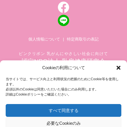
個人情報について
|
特定商取引の表記
ピンクリボン 乳がんにやさしい社会に向けて
認定NPO法人 乳房健康研究会
Cookieの利用について
〒104-0045 東京都中央区築地 1-4-8
築地ホワイトビル 1002
当サイトでは、サービス向上と利用状況の把握のためにCookie等を使用し
ます。
TEL.03-6278-8720(平日 10:00 ~ 17:00)
必須以外のCookieは同意いただいた場合にのみ利用します。
FAX.03-3545-6545
info@breastcare.jp
詳細はCookieポリシーをご確認ください。
すべて同意する
COPYRIGHT (C) 2019 JAPAN SOCIETY OF BREAST HEALTH, ALL RIGHT RESERVED
必要なCookieのみ