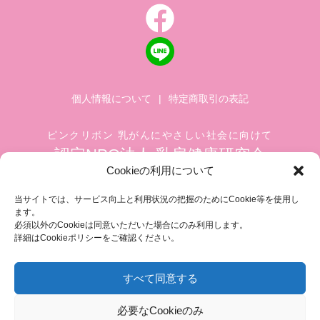
個人情報について
|
特定商取引の表記
ピンクリボン 乳がんにやさしい社会に向けて
認定NPO法人 乳房健康研究会
Cookieの利用について
〒104-0045 東京都中央区築地 1-4-8
築地ホワイトビル 1002
当サイトでは、サービス向上と利用状況の把握のためにCookie等を使用し
ます。
TEL.03-6278-8720(平日 10:00 ~ 17:00)
必須以外のCookieは同意いただいた場合にのみ利用します。
FAX.03-3545-6545
info@breastcare.jp
詳細はCookieポリシーをご確認ください。
すべて同意する
COPYRIGHT (C) 2019 JAPAN SOCIETY OF BREAST HEALTH, ALL RIGHT RESERVED
必要なCookieのみ