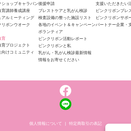
クショップキャラバン
後援申請
支援いただきたい
教育講師養成講座
ブレストケアと乳がん検診
ピンクリボンブレ
ュアルミーティング
検査設備の整った施設リスト
ピンクリボンサポ
クリボンウオーク
各地のイベント＆キャンペーン
パートナー企業・
ボランティア
教育
ピンクリボン活動レポート
教育プロジェクト
ピンクリボンと私
生向けコミュニティ
乳がん・乳がん検診最新情報
情報をお寄せください
個人情報について
|
特定商取引の表記