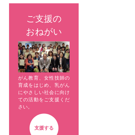
ご支援の
おねがい
がん教育、女性技師の
育成をはじめ、乳がん
にやさしい社会に向け
ての活動をご支援くだ
さい。
支援する