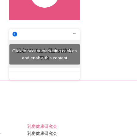
認定NPO法人 乳房健康研
Click to accept marketing cookies
and enable this content
究会
乳房健康研究会
ト
乳房健康研究会