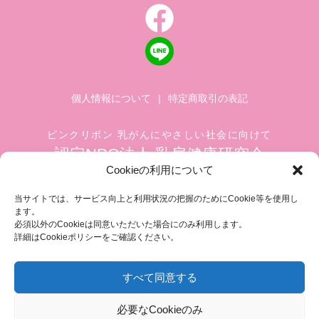
個人情報について
|
特定商取引の表記
ピンクリボン 乳がんにやさしい社会に向けて
認定NPO法人 乳房健康研究会
Cookieの利用について
〒104-0045 東京都中央区築地 1-4-8
築地ホワイトビル 1002
当サイトでは、サービス向上と利用状況の把握のためにCookie等を使用し
ます。
TEL.03-6278-8720(平日 10:00 ~ 17:00)
必須以外のCookieは同意いただいた場合にのみ利用します。
FAX.03-3545-6545
info@breastcare.jp
詳細はCookieポリシーをご確認ください。
すべて同意する
COPYRIGHT (C) 2019 JAPAN SOCIETY OF BREAST HEALTH, ALL RIGHT RESERVED
必要なCookieのみ