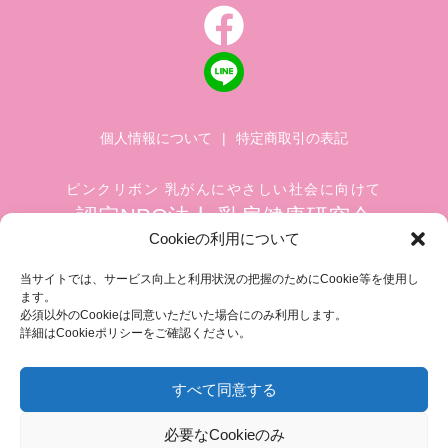
個人情報について
|
特定商取引の表記
ピンクリボン 乳がんにやさしい社会に向けて
認定NPO法人 乳房健康研究会
Cookieの利用について
〒104-0045 東京都中央区築地 1-4-8
築地ホワイトビル 1002
当サイトでは、サービス向上と利用状況の把握のためにCookie等を使用し
ます。
TEL.03-6278-8720(平日 10:00 ~ 17:00)
必須以外のCookieは同意いただいた場合にのみ利用します。
FAX.03-3545-6545
info@breastcare.jp
詳細はCookieポリシーをご確認ください。
すべて同意する
COPYRIGHT (C) 2019 JAPAN SOCIETY OF BREAST HEALTH, ALL RIGHT RESERVED
必要なCookieのみ