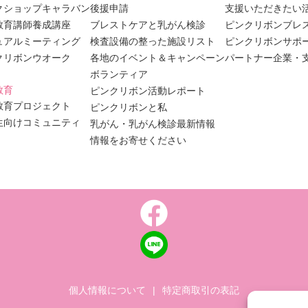
クショップキャラバン
後援申請
支援いただきたい
教育講師養成講座
ブレストケアと乳がん検診
ピンクリボンブレ
ュアルミーティング
検査設備の整った施設リスト
ピンクリボンサポ
クリボンウオーク
各地のイベント＆キャンペーン
パートナー企業・
ボランティア
教育
ピンクリボン活動レポート
教育プロジェクト
ピンクリボンと私
生向けコミュニティ
乳がん・乳がん検診最新情報
情報をお寄せください
個人情報について
|
特定商取引の表記