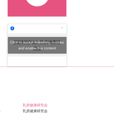
認定NPO法人 乳房健康研
Click to accept marketing cookies
and enable this content
究会
乳房健康研究会
ト
乳房健康研究会