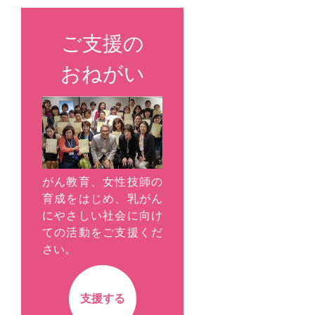
ご支援の
おねがい
がん教育、女性技師の
育成をはじめ、乳がん
にやさしい社会に向け
ての活動をご支援くだ
さい。
支援する