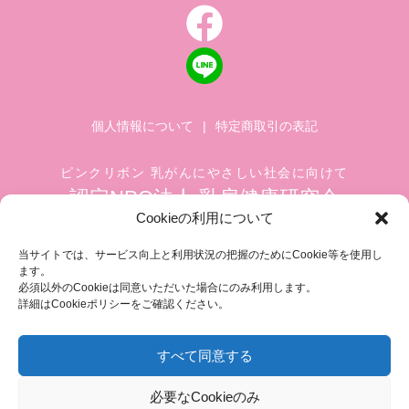
個人情報について
|
特定商取引の表記
ピンクリボン 乳がんにやさしい社会に向けて
認定NPO法人 乳房健康研究会
Cookieの利用について
〒104-0045 東京都中央区築地 1-4-8
築地ホワイトビル 1002
当サイトでは、サービス向上と利用状況の把握のためにCookie等を使用し
ます。
TEL.03-6278-8720(平日 10:00 ~ 17:00)
必須以外のCookieは同意いただいた場合にのみ利用します。
FAX.03-3545-6545
info@breastcare.jp
詳細はCookieポリシーをご確認ください。
すべて同意する
COPYRIGHT (C) 2019 JAPAN SOCIETY OF BREAST HEALTH, ALL RIGHT RESERVED
必要なCookieのみ