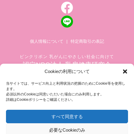
個人情報について
|
特定商取引の表記
ピンクリボン 乳がんにやさしい社会に向けて
認定NPO法人 乳房健康研究会
Cookieの利用について
〒104-0045 東京都中央区築地 1-4-8
築地ホワイトビル 1002
当サイトでは、サービス向上と利用状況の把握のためにCookie等を使用し
ます。
TEL.03-6278-8720(平日 10:00 ~ 17:00)
必須以外のCookieは同意いただいた場合にのみ利用します。
FAX.03-3545-6545
info@breastcare.jp
詳細はCookieポリシーをご確認ください。
すべて同意する
COPYRIGHT (C) 2019 JAPAN SOCIETY OF BREAST HEALTH, ALL RIGHT RESERVED
必要なCookieのみ