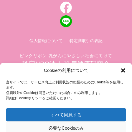
個人情報について
|
特定商取引の表記
ピンクリボン 乳がんにやさしい社会に向けて
認定NPO法人 乳房健康研究会
Cookieの利用について
〒104-0045 東京都中央区築地 1-4-8
築地ホワイトビル 1002
当サイトでは、サービス向上と利用状況の把握のためにCookie等を使用し
ます。
TEL.03-6278-8720(平日 10:00 ~ 17:00)
必須以外のCookieは同意いただいた場合にのみ利用します。
FAX.03-3545-6545
info@breastcare.jp
詳細はCookieポリシーをご確認ください。
すべて同意する
COPYRIGHT (C) 2019 JAPAN SOCIETY OF BREAST HEALTH, ALL RIGHT RESERVED
必要なCookieのみ