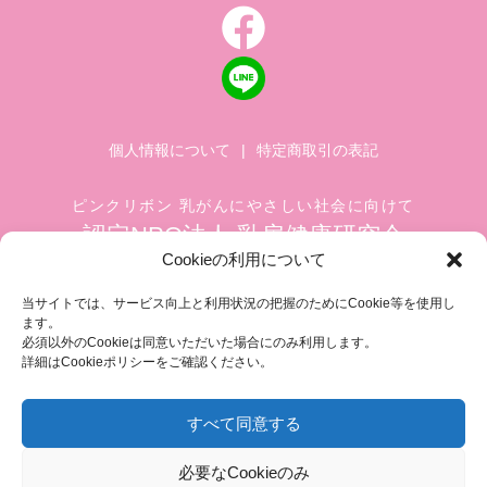
個人情報について
|
特定商取引の表記
ピンクリボン 乳がんにやさしい社会に向けて
認定NPO法人 乳房健康研究会
Cookieの利用について
〒104-0045 東京都中央区築地 1-4-8
築地ホワイトビル 1002
当サイトでは、サービス向上と利用状況の把握のためにCookie等を使用し
ます。
TEL.03-6278-8720(平日 10:00 ~ 17:00)
必須以外のCookieは同意いただいた場合にのみ利用します。
FAX.03-3545-6545
info@breastcare.jp
詳細はCookieポリシーをご確認ください。
すべて同意する
COPYRIGHT (C) 2019 JAPAN SOCIETY OF BREAST HEALTH, ALL RIGHT RESERVED
必要なCookieのみ