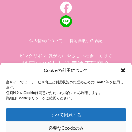
個人情報について
|
特定商取引の表記
ピンクリボン 乳がんにやさしい社会に向けて
認定NPO法人 乳房健康研究会
Cookieの利用について
〒104-0045 東京都中央区築地 1-4-8
築地ホワイトビル 1002
当サイトでは、サービス向上と利用状況の把握のためにCookie等を使用し
ます。
TEL.03-6278-8720(平日 10:00 ~ 17:00)
必須以外のCookieは同意いただいた場合にのみ利用します。
FAX.03-3545-6545
info@breastcare.jp
詳細はCookieポリシーをご確認ください。
すべて同意する
COPYRIGHT (C) 2019 JAPAN SOCIETY OF BREAST HEALTH, ALL RIGHT RESERVED
必要なCookieのみ