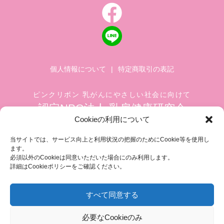
個人情報について
|
特定商取引の表記
ピンクリボン 乳がんにやさしい社会に向けて
認定NPO法人 乳房健康研究会
Cookieの利用について
〒104-0045 東京都中央区築地 1-4-8
築地ホワイトビル 1002
当サイトでは、サービス向上と利用状況の把握のためにCookie等を使用し
ます。
TEL.03-6278-8720(平日 10:00 ~ 17:00)
必須以外のCookieは同意いただいた場合にのみ利用します。
FAX.03-3545-6545
info@breastcare.jp
詳細はCookieポリシーをご確認ください。
すべて同意する
COPYRIGHT (C) 2019 JAPAN SOCIETY OF BREAST HEALTH, ALL RIGHT RESERVED
必要なCookieのみ