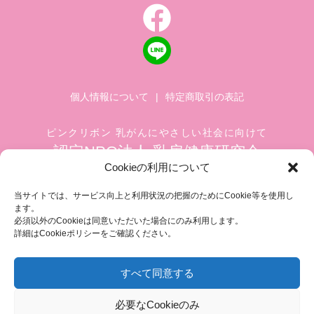
個人情報について
|
特定商取引の表記
ピンクリボン 乳がんにやさしい社会に向けて
認定NPO法人 乳房健康研究会
Cookieの利用について
〒104-0045 東京都中央区築地 1-4-8
築地ホワイトビル 1002
当サイトでは、サービス向上と利用状況の把握のためにCookie等を使用し
ます。
TEL.03-6278-8720(平日 10:00 ~ 17:00)
必須以外のCookieは同意いただいた場合にのみ利用します。
FAX.03-3545-6545
info@breastcare.jp
詳細はCookieポリシーをご確認ください。
すべて同意する
COPYRIGHT (C) 2019 JAPAN SOCIETY OF BREAST HEALTH, ALL RIGHT RESERVED
必要なCookieのみ