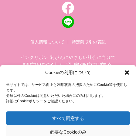
個人情報について
|
特定商取引の表記
ピンクリボン 乳がんにやさしい社会に向けて
認定NPO法人 乳房健康研究会
Cookieの利用について
〒104-0045 東京都中央区築地 1-4-8
築地ホワイトビル 1002
当サイトでは、サービス向上と利用状況の把握のためにCookie等を使用し
ます。
TEL.03-6278-8720(平日 10:00 ~ 17:00)
必須以外のCookieは同意いただいた場合にのみ利用します。
FAX.03-3545-6545
info@breastcare.jp
詳細はCookieポリシーをご確認ください。
すべて同意する
COPYRIGHT (C) 2019 JAPAN SOCIETY OF BREAST HEALTH, ALL RIGHT RESERVED
必要なCookieのみ