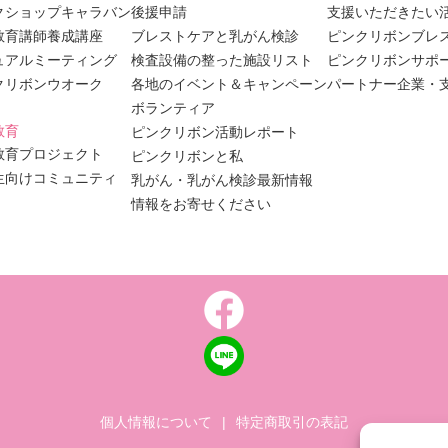
クショップキャラバン
後援申請
支援いただきたい
教育講師養成講座
ブレストケアと乳がん検診
ピンクリボンブレ
ュアルミーティング
検査設備の整った施設リスト
ピンクリボンサポ
クリボンウオーク
各地のイベント＆キャンペーン
パートナー企業・
ボランティア
教育
ピンクリボン活動レポート
教育プロジェクト
ピンクリボンと私
生向けコミュニティ
乳がん・乳がん検診最新情報
情報をお寄せください
個人情報について
|
特定商取引の表記