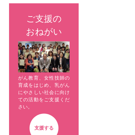
ご支援の
おねがい
がん教育、女性技師の
育成をはじめ、乳がん
にやさしい社会に向け
ての活動をご支援くだ
さい。
支援する