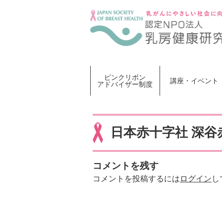
Skip
to
content
ピンクリボン
講座・イベント
アドバイザー制度
日本赤十字社 深谷
コメントを残す
コメントを投稿するには
ログイン
し