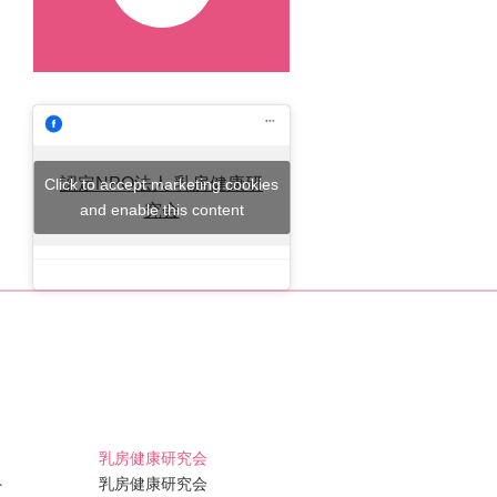
認定NPO法人 乳房健康研
Click to accept marketing cookies
and enable this content
究会
乳房健康研究会
ト
乳房健康研究会