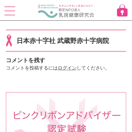
Skip
to
content
日本赤十字社 武蔵野赤十字病院
コメントを残す
コメントを投稿するには
ログイン
してください。