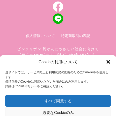
個人情報について
|
特定商取引の表記
ピンクリボン 乳がんにやさしい社会に向けて
認定NPO法人 乳房健康研究会
Cookieの利用について
〒104-0045 東京都中央区築地 1-4-8
築地ホワイトビル 1002
当サイトでは、サービス向上と利用状況の把握のためにCookie等を使用し
ます。
TEL.03-6278-8720(平日 10:00 ~ 17:00)
必須以外のCookieは同意いただいた場合にのみ利用します。
FAX.03-3545-6545
info@breastcare.jp
詳細はCookieポリシーをご確認ください。
すべて同意する
COPYRIGHT (C) 2019 JAPAN SOCIETY OF BREAST HEALTH, ALL RIGHT RESERVED
必要なCookieのみ