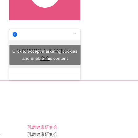
認定NPO法人 乳房健康研
Click to accept marketing cookies
and enable this content
究会
乳房健康研究会
ト
乳房健康研究会