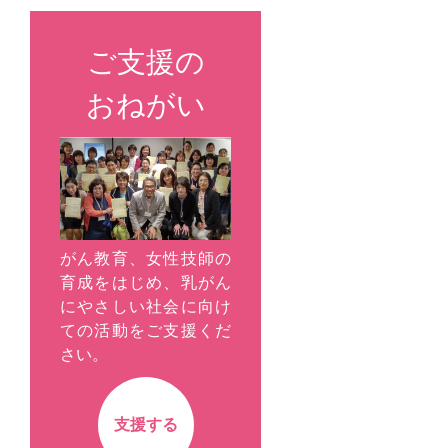
ご支援の
おねがい
がん教育、女性技師の
育成をはじめ、乳がん
にやさしい社会に向け
ての活動をご支援くだ
さい。
支援する