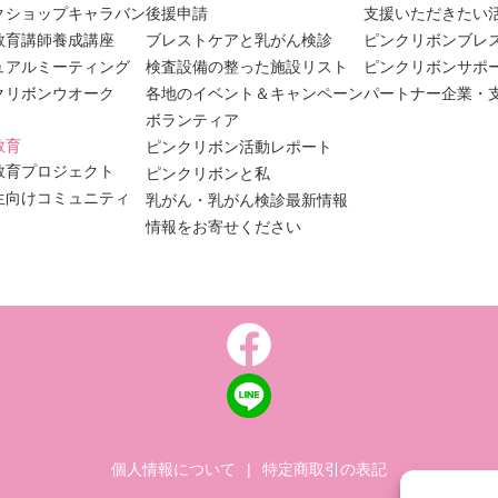
クショップキャラバン
後援申請
支援いただきたい
教育講師養成講座
ブレストケアと乳がん検診
ピンクリボンブレ
ュアルミーティング
検査設備の整った施設リスト
ピンクリボンサポ
クリボンウオーク
各地のイベント＆キャンペーン
パートナー企業・
ボランティア
教育
ピンクリボン活動レポート
教育プロジェクト
ピンクリボンと私
生向けコミュニティ
乳がん・乳がん検診最新情報
情報をお寄せください
個人情報について
|
特定商取引の表記