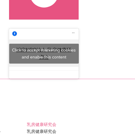
認定NPO法人 乳房健康研
Click to accept marketing cookies
and enable this content
究会
乳房健康研究会
ト
乳房健康研究会