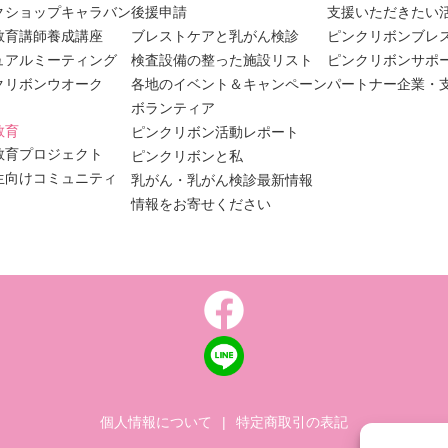
クショップキャラバン
後援申請
支援いただきたい
教育講師養成講座
ブレストケアと乳がん検診
ピンクリボンブレ
ュアルミーティング
検査設備の整った施設リスト
ピンクリボンサポ
クリボンウオーク
各地のイベント＆キャンペーン
パートナー企業・
ボランティア
教育
ピンクリボン活動レポート
教育プロジェクト
ピンクリボンと私
生向けコミュニティ
乳がん・乳がん検診最新情報
情報をお寄せください
個人情報について
|
特定商取引の表記