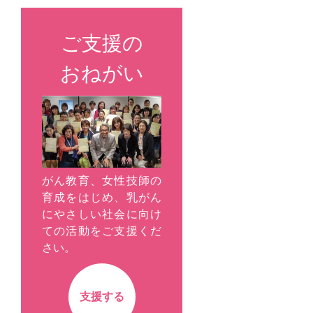
ご支援の
おねがい
がん教育、女性技師の
育成をはじめ、乳がん
にやさしい社会に向け
ての活動をご支援くだ
さい。
支援する