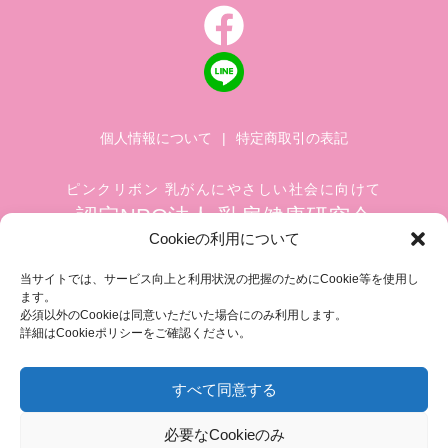
個人情報について
|
特定商取引の表記
ピンクリボン 乳がんにやさしい社会に向けて
認定NPO法人 乳房健康研究会
Cookieの利用について
〒104-0045 東京都中央区築地 1-4-8
築地ホワイトビル 1002
当サイトでは、サービス向上と利用状況の把握のためにCookie等を使用し
ます。
TEL.03-6278-8720(平日 10:00 ~ 17:00)
必須以外のCookieは同意いただいた場合にのみ利用します。
FAX.03-3545-6545
info@breastcare.jp
詳細はCookieポリシーをご確認ください。
すべて同意する
COPYRIGHT (C) 2019 JAPAN SOCIETY OF BREAST HEALTH, ALL RIGHT RESERVED
必要なCookieのみ