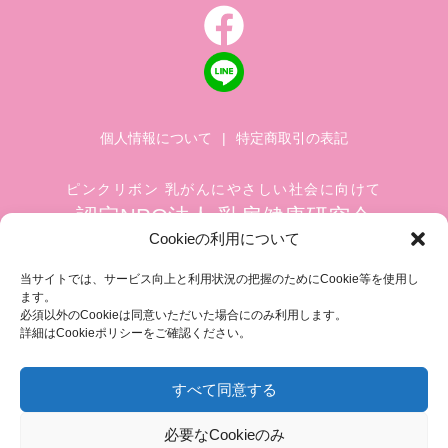
個人情報について
|
特定商取引の表記
ピンクリボン 乳がんにやさしい社会に向けて
認定NPO法人 乳房健康研究会
Cookieの利用について
〒104-0045 東京都中央区築地 1-4-8
築地ホワイトビル 1002
当サイトでは、サービス向上と利用状況の把握のためにCookie等を使用し
ます。
TEL.03-6278-8720(平日 10:00 ~ 17:00)
必須以外のCookieは同意いただいた場合にのみ利用します。
FAX.03-3545-6545
info@breastcare.jp
詳細はCookieポリシーをご確認ください。
すべて同意する
COPYRIGHT (C) 2019 JAPAN SOCIETY OF BREAST HEALTH, ALL RIGHT RESERVED
必要なCookieのみ