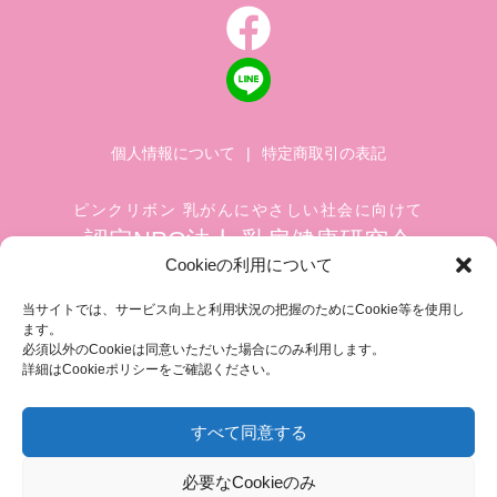
個人情報について
|
特定商取引の表記
ピンクリボン 乳がんにやさしい社会に向けて
認定NPO法人 乳房健康研究会
Cookieの利用について
〒104-0045 東京都中央区築地 1-4-8
築地ホワイトビル 1002
当サイトでは、サービス向上と利用状況の把握のためにCookie等を使用し
ます。
TEL.03-6278-8720(平日 10:00 ~ 17:00)
必須以外のCookieは同意いただいた場合にのみ利用します。
FAX.03-3545-6545
info@breastcare.jp
詳細はCookieポリシーをご確認ください。
すべて同意する
COPYRIGHT (C) 2019 JAPAN SOCIETY OF BREAST HEALTH, ALL RIGHT RESERVED
必要なCookieのみ