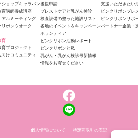
クショップキャラバン
後援申請
支援いただきたい
教育講師養成講座
ブレストケアと乳がん検診
ピンクリボンブレ
ュアルミーティング
検査設備の整った施設リスト
ピンクリボンサポ
クリボンウオーク
各地のイベント＆キャンペーン
パートナー企業・
ボランティア
教育
ピンクリボン活動レポート
教育プロジェクト
ピンクリボンと私
生向けコミュニティ
乳がん・乳がん検診最新情報
情報をお寄せください
個人情報について
|
特定商取引の表記