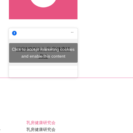
認定NPO法人 乳房健康研
Click to accept marketing cookies
and enable this content
究会
乳房健康研究会
ト
乳房健康研究会