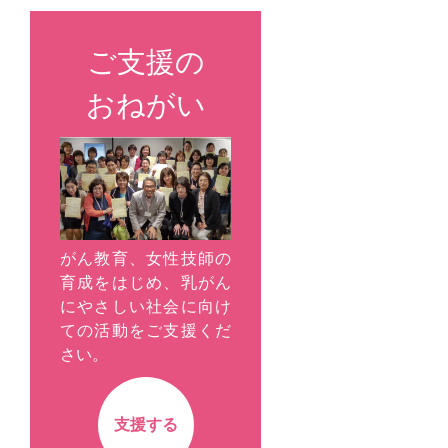
ご支援の
おねがい
がん教育、女性技師の
育成をはじめ、乳がん
にやさしい社会に向け
ての活動をご支援くだ
さい。
支援する