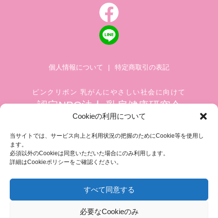
個人情報について
|
特定商取引の表記
ピンクリボン 乳がんにやさしい社会に向けて
認定NPO法人 乳房健康研究会
Cookieの利用について
〒104-0045 東京都中央区築地 1-4-8
築地ホワイトビル 1002
当サイトでは、サービス向上と利用状況の把握のためにCookie等を使用し
ます。
TEL.03-6278-8720(平日 10:00 ~ 17:00)
必須以外のCookieは同意いただいた場合にのみ利用します。
FAX.03-3545-6545
info@breastcare.jp
詳細はCookieポリシーをご確認ください。
すべて同意する
COPYRIGHT (C) 2019 JAPAN SOCIETY OF BREAST HEALTH, ALL RIGHT RESERVED
必要なCookieのみ