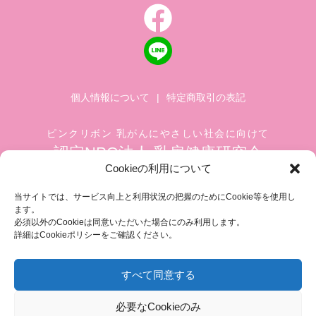
個人情報について
|
特定商取引の表記
ピンクリボン 乳がんにやさしい社会に向けて
認定NPO法人 乳房健康研究会
Cookieの利用について
〒104-0045 東京都中央区築地 1-4-8
築地ホワイトビル 1002
当サイトでは、サービス向上と利用状況の把握のためにCookie等を使用し
ます。
TEL.03-6278-8720(平日 10:00 ~ 17:00)
必須以外のCookieは同意いただいた場合にのみ利用します。
FAX.03-3545-6545
info@breastcare.jp
詳細はCookieポリシーをご確認ください。
すべて同意する
COPYRIGHT (C) 2019 JAPAN SOCIETY OF BREAST HEALTH, ALL RIGHT RESERVED
必要なCookieのみ