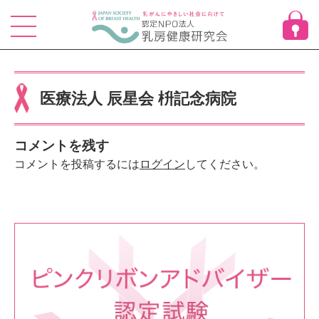
Skip
to
content
医療法人 辰星会 枡記念病院
コメントを残す
コメントを投稿するには
ログイン
してください。