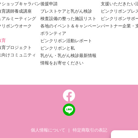
クショップキャラバン
後援申請
支援いただきたい
教育講師養成講座
ブレストケアと乳がん検診
ピンクリボンブレ
ュアルミーティング
検査設備の整った施設リスト
ピンクリボンサポ
クリボンウオーク
各地のイベント＆キャンペーン
パートナー企業・
ボランティア
教育
ピンクリボン活動レポート
教育プロジェクト
ピンクリボンと私
生向けコミュニティ
乳がん・乳がん検診最新情報
情報をお寄せください
個人情報について
|
特定商取引の表記