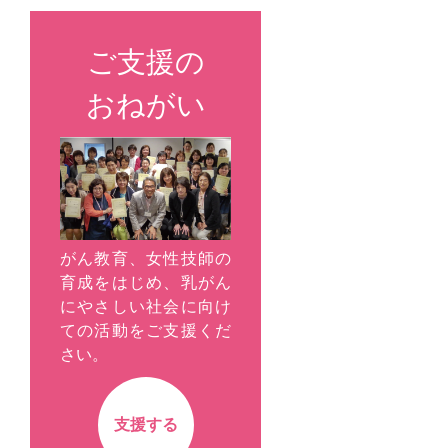
ご支援の
おねがい
がん教育、女性技師の
育成をはじめ、乳がん
にやさしい社会に向け
ての活動をご支援くだ
さい。
支援する