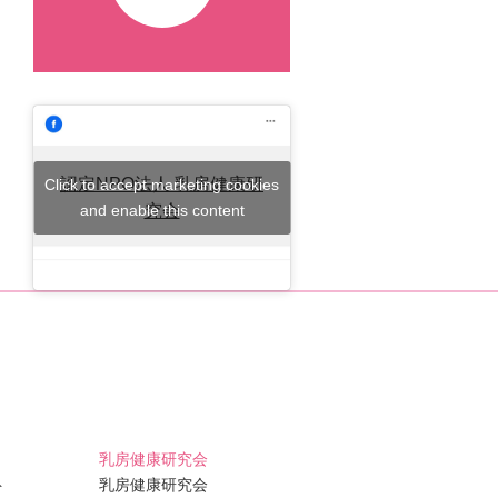
認定NPO法人 乳房健康研
Click to accept marketing cookies
and enable this content
究会
乳房健康研究会
ト
乳房健康研究会