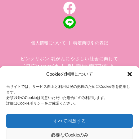
個人情報について
|
特定商取引の表記
ピンクリボン 乳がんにやさしい社会に向けて
認定NPO法人 乳房健康研究会
Cookieの利用について
〒104-0045 東京都中央区築地 1-4-8
築地ホワイトビル 1002
当サイトでは、サービス向上と利用状況の把握のためにCookie等を使用し
ます。
TEL.03-6278-8720(平日 10:00 ~ 17:00)
必須以外のCookieは同意いただいた場合にのみ利用します。
FAX.03-3545-6545
info@breastcare.jp
詳細はCookieポリシーをご確認ください。
すべて同意する
COPYRIGHT (C) 2019 JAPAN SOCIETY OF BREAST HEALTH, ALL RIGHT RESERVED
必要なCookieのみ