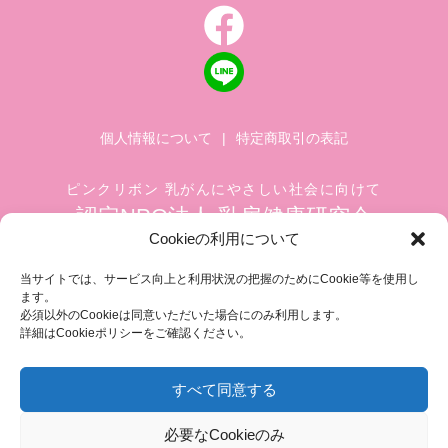
個人情報について
|
特定商取引の表記
ピンクリボン 乳がんにやさしい社会に向けて
認定NPO法人 乳房健康研究会
Cookieの利用について
〒104-0045 東京都中央区築地 1-4-8
築地ホワイトビル 1002
当サイトでは、サービス向上と利用状況の把握のためにCookie等を使用し
ます。
TEL.03-6278-8720(平日 10:00 ~ 17:00)
必須以外のCookieは同意いただいた場合にのみ利用します。
FAX.03-3545-6545
info@breastcare.jp
詳細はCookieポリシーをご確認ください。
すべて同意する
COPYRIGHT (C) 2019 JAPAN SOCIETY OF BREAST HEALTH, ALL RIGHT RESERVED
必要なCookieのみ