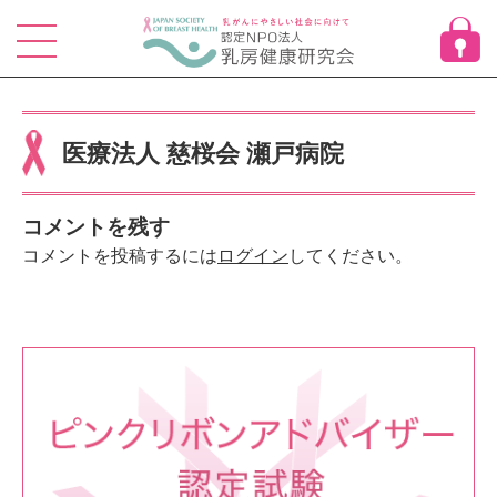
Skip
to
content
医療法人 慈桜会 瀬戸病院
コメントを残す
コメントを投稿するには
ログイン
してください。