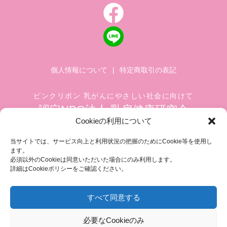
個人情報について
|
特定商取引の表記
ピンクリボン 乳がんにやさしい社会に向けて
認定NPO法人 乳房健康研究会
Cookieの利用について
〒104-0045 東京都中央区築地 1-4-8
築地ホワイトビル 1002
当サイトでは、サービス向上と利用状況の把握のためにCookie等を使用し
ます。
TEL.03-6278-8720(平日 10:00 ~ 17:00)
必須以外のCookieは同意いただいた場合にのみ利用します。
FAX.03-3545-6545
info@breastcare.jp
詳細はCookieポリシーをご確認ください。
すべて同意する
COPYRIGHT (C) 2019 JAPAN SOCIETY OF BREAST HEALTH, ALL RIGHT RESERVED
必要なCookieのみ