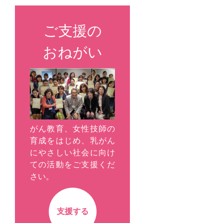
ご支援の
おねがい
がん教育、女性技師の
育成をはじめ、乳がん
にやさしい社会に向け
ての活動をご支援くだ
さい。
支援する