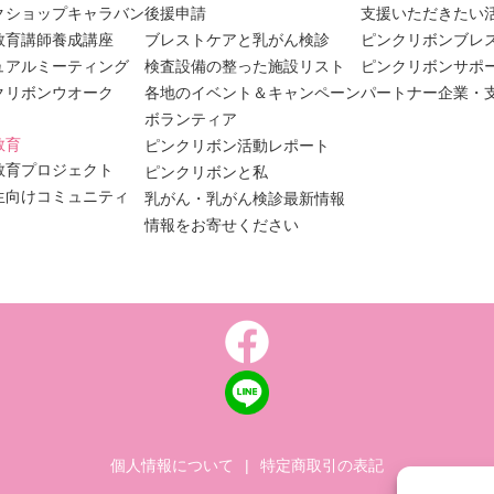
クショップキャラバン
後援申請
支援いただきたい
教育講師養成講座
ブレストケアと乳がん検診
ピンクリボンブレ
ュアルミーティング
検査設備の整った施設リスト
ピンクリボンサポ
クリボンウオーク
各地のイベント＆キャンペーン
パートナー企業・
ボランティア
教育
ピンクリボン活動レポート
教育プロジェクト
ピンクリボンと私
生向けコミュニティ
乳がん・乳がん検診最新情報
情報をお寄せください
個人情報について
|
特定商取引の表記