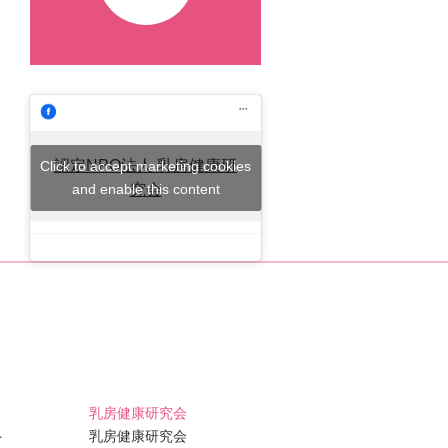
認定NPO法人 乳房健康研
Click to accept marketing cookies
and enable this content
究会
乳房健康研究会
ト
乳房健康研究会