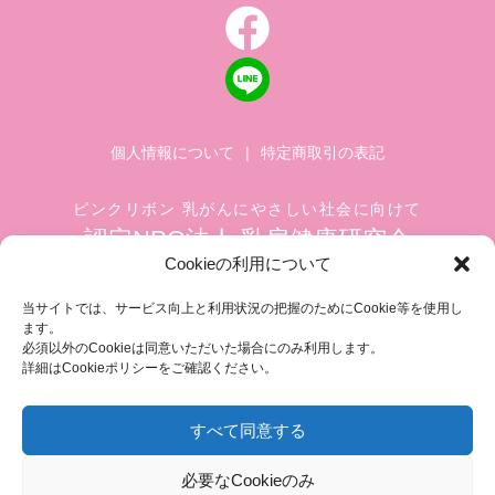
個人情報について
|
特定商取引の表記
ピンクリボン 乳がんにやさしい社会に向けて
認定NPO法人 乳房健康研究会
Cookieの利用について
〒104-0045 東京都中央区築地 1-4-8
築地ホワイトビル 1002
当サイトでは、サービス向上と利用状況の把握のためにCookie等を使用し
ます。
TEL.03-6278-8720(平日 10:00 ~ 17:00)
必須以外のCookieは同意いただいた場合にのみ利用します。
FAX.03-3545-6545
info@breastcare.jp
詳細はCookieポリシーをご確認ください。
すべて同意する
COPYRIGHT (C) 2019 JAPAN SOCIETY OF BREAST HEALTH, ALL RIGHT RESERVED
必要なCookieのみ