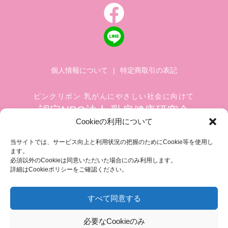
個人情報について
|
特定商取引の表記
ピンクリボン 乳がんにやさしい社会に向けて
認定NPO法人 乳房健康研究会
Cookieの利用について
〒104-0045 東京都中央区築地 1-4-8
築地ホワイトビル 1002
当サイトでは、サービス向上と利用状況の把握のためにCookie等を使用し
ます。
TEL.03-6278-8720(平日 10:00 ~ 17:00)
必須以外のCookieは同意いただいた場合にのみ利用します。
FAX.03-3545-6545
info@breastcare.jp
詳細はCookieポリシーをご確認ください。
すべて同意する
COPYRIGHT (C) 2019 JAPAN SOCIETY OF BREAST HEALTH, ALL RIGHT RESERVED
必要なCookieのみ