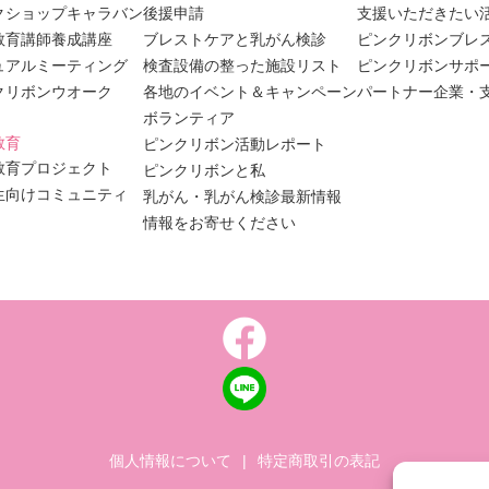
クショップキャラバン
後援申請
支援いただきたい
教育講師養成講座
ブレストケアと乳がん検診
ピンクリボンブレ
ュアルミーティング
検査設備の整った施設リスト
ピンクリボンサポ
クリボンウオーク
各地のイベント＆キャンペーン
パートナー企業・
ボランティア
教育
ピンクリボン活動レポート
教育プロジェクト
ピンクリボンと私
生向けコミュニティ
乳がん・乳がん検診最新情報
情報をお寄せください
個人情報について
|
特定商取引の表記