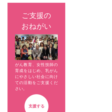
ご支援の
おねがい
がん教育、女性技師の
育成をはじめ、乳がん
にやさしい社会に向け
ての活動をご支援くだ
さい。
支援する