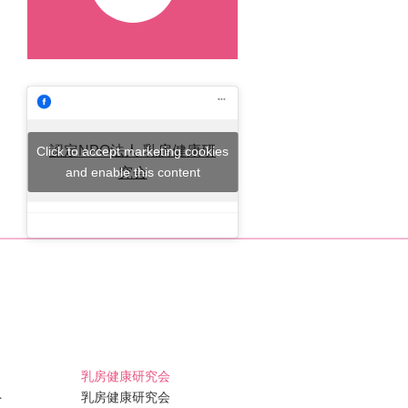
認定NPO法人 乳房健康研
Click to accept marketing cookies
and enable this content
究会
乳房健康研究会
ト
乳房健康研究会