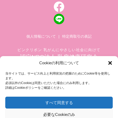
個人情報について
|
特定商取引の表記
ピンクリボン 乳がんにやさしい社会に向けて
認定NPO法人 乳房健康研究会
Cookieの利用について
〒104-0045 東京都中央区築地 1-4-8
築地ホワイトビル 1002
当サイトでは、サービス向上と利用状況の把握のためにCookie等を使用し
ます。
TEL.03-6278-8720(平日 10:00 ~ 17:00)
必須以外のCookieは同意いただいた場合にのみ利用します。
FAX.03-3545-6545
info@breastcare.jp
詳細はCookieポリシーをご確認ください。
すべて同意する
COPYRIGHT (C) 2019 JAPAN SOCIETY OF BREAST HEALTH, ALL RIGHT RESERVED
必要なCookieのみ