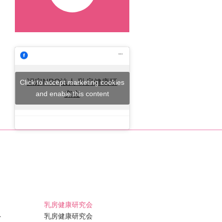
認定NPO法人 乳房健康研
Click to accept marketing cookies
and enable this content
究会
乳房健康研究会
ト
乳房健康研究会