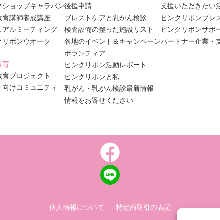
クショップキャラバン
後援申請
支援いただきたい
教育講師養成講座
ブレストケアと乳がん検診
ピンクリボンブレ
ュアルミーティング
検査設備の整った施設リスト
ピンクリボンサポ
クリボンウオーク
各地のイベント＆キャンペーン
パートナー企業・
ボランティア
教育
ピンクリボン活動レポート
教育プロジェクト
ピンクリボンと私
生向けコミュニティ
乳がん・乳がん検診最新情報
情報をお寄せください
個人情報について
|
特定商取引の表記