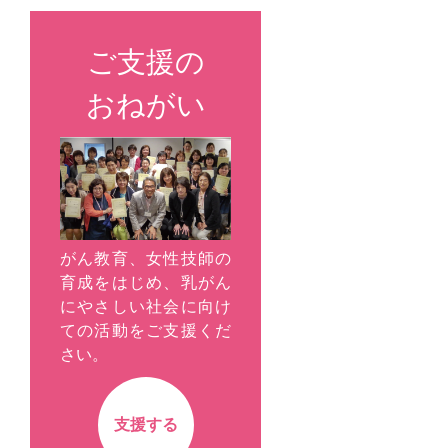
ご支援の
おねがい
がん教育、女性技師の
育成をはじめ、乳がん
にやさしい社会に向け
ての活動をご支援くだ
さい。
支援する