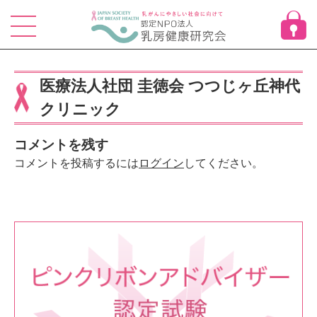
Skip
to
content
医療法人社団 圭徳会 つつじヶ丘神代
クリニック
コメントを残す
コメントを投稿するには
ログイン
してください。