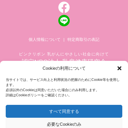
個人情報について
|
特定商取引の表記
ピンクリボン 乳がんにやさしい社会に向けて
認定NPO法人 乳房健康研究会
Cookieの利用について
〒104-0045 東京都中央区築地 1-4-8
築地ホワイトビル 1002
当サイトでは、サービス向上と利用状況の把握のためにCookie等を使用し
ます。
TEL.03-6278-8720(平日 10:00 ~ 17:00)
必須以外のCookieは同意いただいた場合にのみ利用します。
FAX.03-3545-6545
info@breastcare.jp
詳細はCookieポリシーをご確認ください。
すべて同意する
COPYRIGHT (C) 2019 JAPAN SOCIETY OF BREAST HEALTH, ALL RIGHT RESERVED
必要なCookieのみ