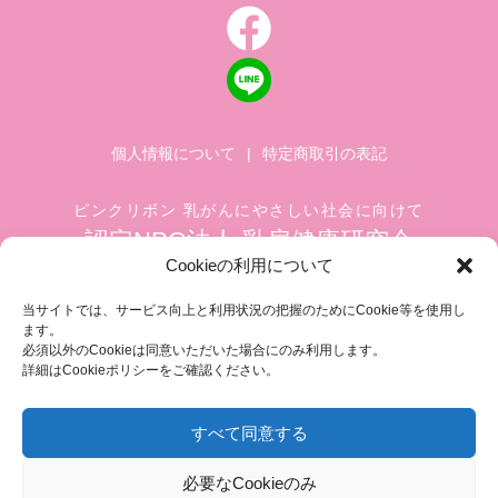
個人情報について
|
特定商取引の表記
ピンクリボン 乳がんにやさしい社会に向けて
認定NPO法人 乳房健康研究会
Cookieの利用について
〒104-0045 東京都中央区築地 1-4-8
築地ホワイトビル 1002
当サイトでは、サービス向上と利用状況の把握のためにCookie等を使用し
ます。
TEL.03-6278-8720(平日 10:00 ~ 17:00)
必須以外のCookieは同意いただいた場合にのみ利用します。
FAX.03-3545-6545
info@breastcare.jp
詳細はCookieポリシーをご確認ください。
すべて同意する
COPYRIGHT (C) 2019 JAPAN SOCIETY OF BREAST HEALTH, ALL RIGHT RESERVED
必要なCookieのみ