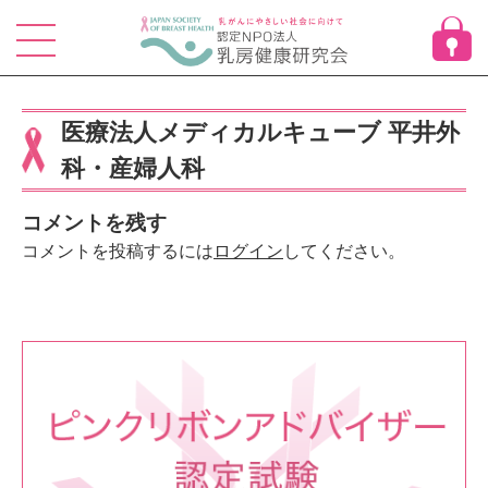
Skip
to
content
医療法人メディカルキューブ 平井外
科・産婦人科
コメントを残す
コメントを投稿するには
ログイン
してください。