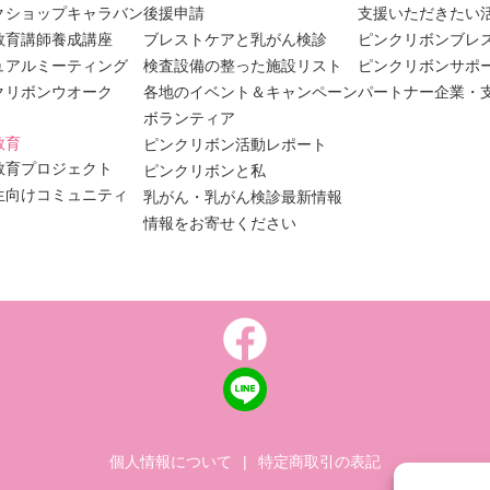
クショップキャラバン
後援申請
支援いただきたい
教育講師養成講座
ブレストケアと乳がん検診
ピンクリボンブレ
ュアルミーティング
検査設備の整った施設リスト
ピンクリボンサポ
クリボンウオーク
各地のイベント＆キャンペーン
パートナー企業・
ボランティア
教育
ピンクリボン活動レポート
教育プロジェクト
ピンクリボンと私
生向けコミュニティ
乳がん・乳がん検診最新情報
情報をお寄せください
個人情報について
|
特定商取引の表記