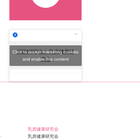
認定NPO法人 乳房健康研
Click to accept marketing cookies
and enable this content
究会
乳房健康研究会
ト
乳房健康研究会