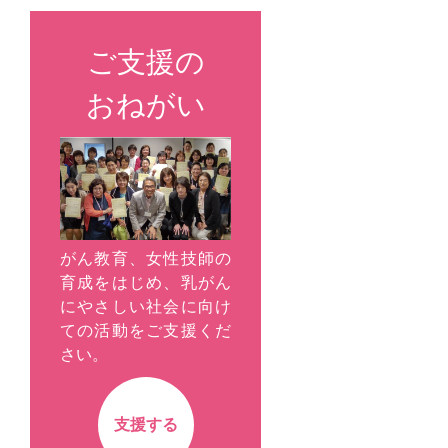
ご支援の
おねがい
がん教育、女性技師の
育成をはじめ、乳がん
にやさしい社会に向け
ての活動をご支援くだ
さい。
支援する