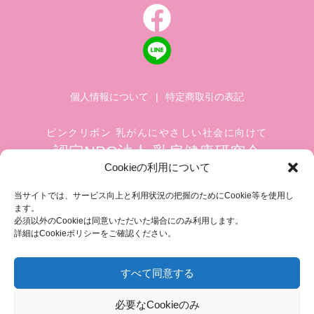
個人情報について
|
特定商取引の表記
ピンクリボン 乳がんにやさしい社会に向けて
認定NPO法人 乳房健康研究会
Cookieの利用について
〒104-0045 東京都中央区築地 1-4-8
築地ホワイトビル 1002
当サイトでは、サービス向上と利用状況の把握のためにCookie等を使用し
ます。
TEL.03-6278-8720(平日 10:00 ~ 17:00)
必須以外のCookieは同意いただいた場合にのみ利用します。
FAX.03-3545-6545
info@breastcare.jp
詳細はCookieポリシーをご確認ください。
すべて同意する
COPYRIGHT (C) 2019 JAPAN SOCIETY OF BREAST HEALTH, ALL RIGHT RESERVED
必要なCookieのみ