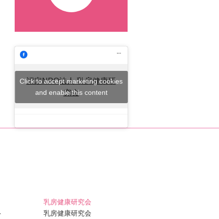
認定NPO法人 乳房健康研
Click to accept marketing cookies
and enable this content
究会
乳房健康研究会
ト
乳房健康研究会