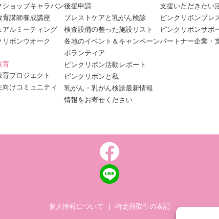
クショップキャラバン
後援申請
支援いただきたい
教育講師養成講座
ブレストケアと乳がん検診
ピンクリボンブレ
ュアルミーティング
検査設備の整った施設リスト
ピンクリボンサポ
クリボンウオーク
各地のイベント＆キャンペーン
パートナー企業・
ボランティア
教育
ピンクリボン活動レポート
教育プロジェクト
ピンクリボンと私
生向けコミュニティ
乳がん・乳がん検診最新情報
情報をお寄せください
個人情報について
|
特定商取引の表記