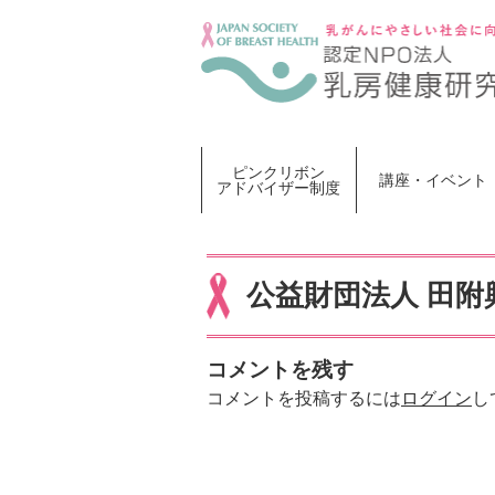
Skip
to
content
ピンクリボン
講座・イベント
アドバイザー制度
公益財団法人 田附
コメントを残す
コメントを投稿するには
ログイン
し