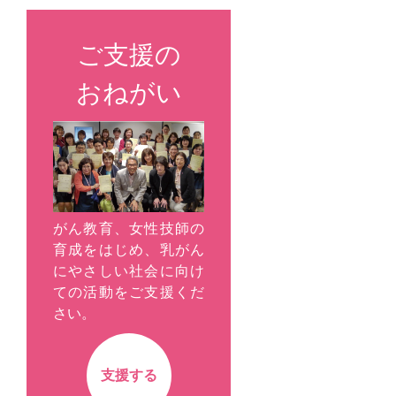
ご支援の
おねがい
がん教育、女性技師の
育成をはじめ、乳がん
にやさしい社会に向け
ての活動をご支援くだ
さい。
支援する