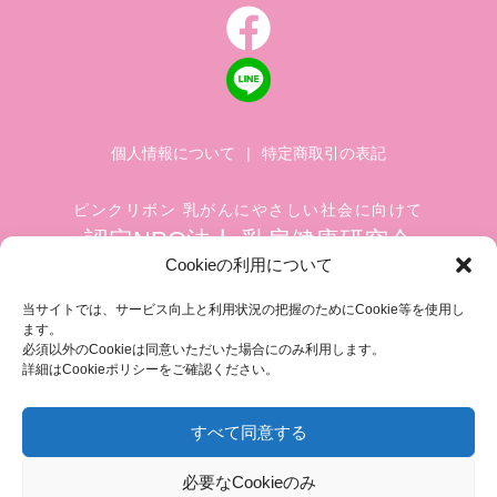
個人情報について
|
特定商取引の表記
ピンクリボン 乳がんにやさしい社会に向けて
認定NPO法人 乳房健康研究会
Cookieの利用について
〒104-0045 東京都中央区築地 1-4-8
築地ホワイトビル 1002
当サイトでは、サービス向上と利用状況の把握のためにCookie等を使用し
ます。
TEL.03-6278-8720(平日 10:00 ~ 17:00)
必須以外のCookieは同意いただいた場合にのみ利用します。
FAX.03-3545-6545
info@breastcare.jp
詳細はCookieポリシーをご確認ください。
すべて同意する
COPYRIGHT (C) 2019 JAPAN SOCIETY OF BREAST HEALTH, ALL RIGHT RESERVED
必要なCookieのみ