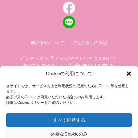
個人情報について
|
特定商取引の表記
ピンクリボン 乳がんにやさしい社会に向けて
認定NPO法人 乳房健康研究会
Cookieの利用について
〒104-0045 東京都中央区築地 1-4-8
築地ホワイトビル 1002
当サイトでは、サービス向上と利用状況の把握のためにCookie等を使用し
ます。
TEL.03-6278-8720(平日 10:00 ~ 17:00)
必須以外のCookieは同意いただいた場合にのみ利用します。
FAX.03-3545-6545
info@breastcare.jp
詳細はCookieポリシーをご確認ください。
すべて同意する
COPYRIGHT (C) 2019 JAPAN SOCIETY OF BREAST HEALTH, ALL RIGHT RESERVED
必要なCookieのみ