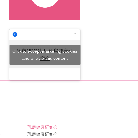
認定NPO法人 乳房健康研
Click to accept marketing cookies
and enable this content
究会
乳房健康研究会
ト
乳房健康研究会