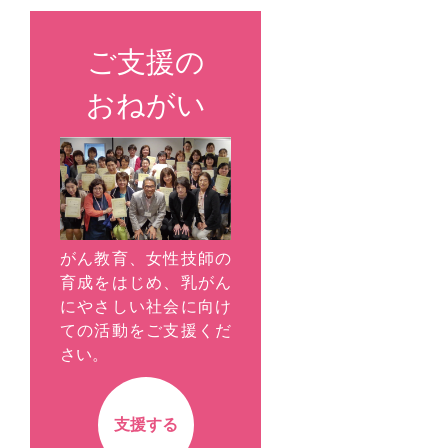
ご支援の
おねがい
がん教育、女性技師の
育成をはじめ、乳がん
にやさしい社会に向け
ての活動をご支援くだ
さい。
支援する