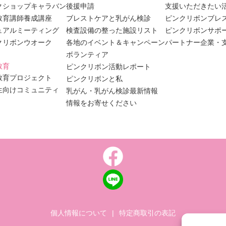
クショップキャラバン
後援申請
支援いただきたい
教育講師養成講座
ブレストケアと乳がん検診
ピンクリボンブレ
ュアルミーティング
検査設備の整った施設リスト
ピンクリボンサポ
クリボンウオーク
各地のイベント＆キャンペーン
パートナー企業・
ボランティア
教育
ピンクリボン活動レポート
教育プロジェクト
ピンクリボンと私
生向けコミュニティ
乳がん・乳がん検診最新情報
情報をお寄せください
個人情報について
|
特定商取引の表記